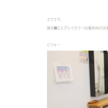
さてさて、
縮毛矯正とグレイカラー(白髪染め)のお
ビフォー