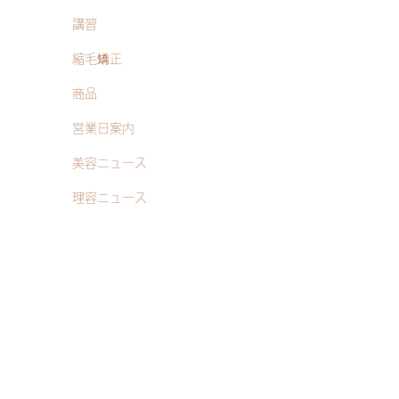
講習
縮毛矯正
商品
営業日案内
美容ニュース
理容ニュース