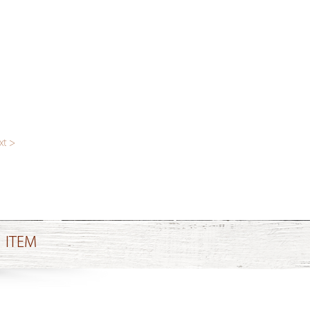
xt >
ITEM