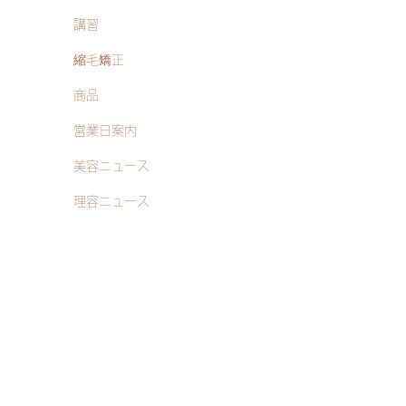
講習
縮毛矯正
商品
営業日案内
美容ニュース
理容ニュース