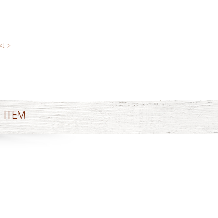
xt >
ITEM