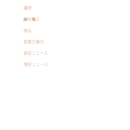
講習
縮毛矯正
商品
営業日案内
美容ニュース
理容ニュース