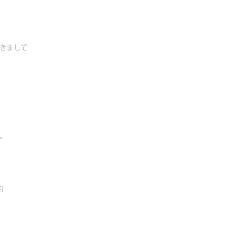
きまして
。
)