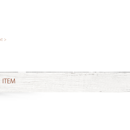
xt >
ITEM