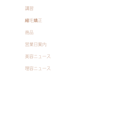
講習
縮毛矯正
商品
営業日案内
美容ニュース
理容ニュース