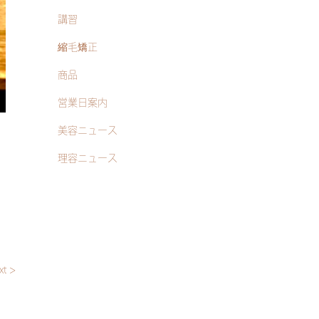
講習
縮毛矯正
商品
営業日案内
美容ニュース
理容ニュース
xt >