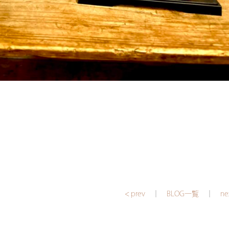
< prev
｜
BLOG一覧
｜
ne