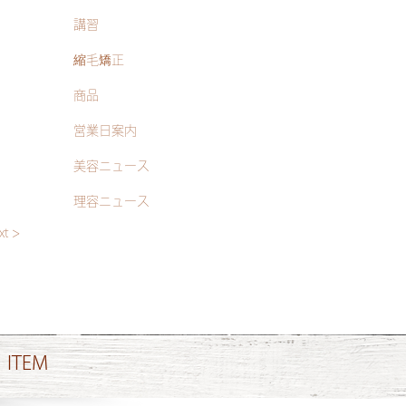
講習
縮毛矯正
商品
営業日案内
美容ニュース
理容ニュース
xt >
ITEM