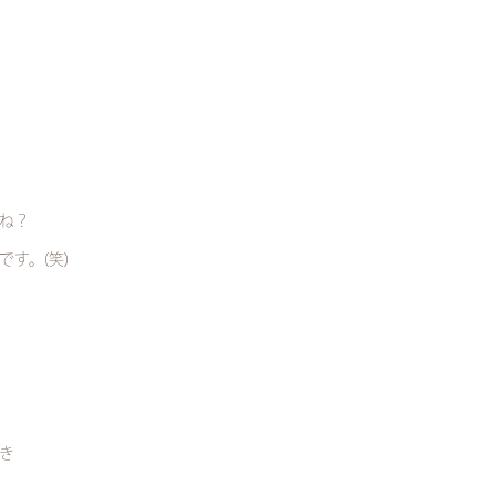
ね？
す。(笑)
き