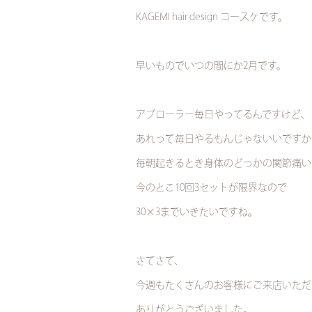
KAGEMI hair design コースケです。
早いものでいつの間にか2月です。
アブローラー毎日やってるんですけど、
あれって毎日やるもんじゃないいですか
毎朝起きるとき身体のどっかの関節痛いで
今のとこ10回3セットが限界なので
30×3までいきたいですね。
さてさて、
今週もたくさんのお客様にご来店いただ
ありがとうございました。