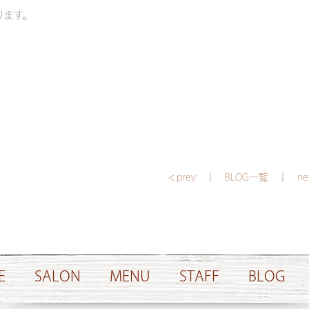
ります。
< prev
｜
BLOG一覧
｜
ne
E
SALON
MENU
STAFF
BLOG