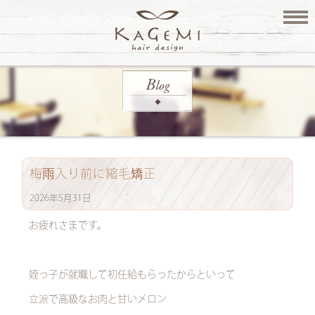
梅雨入り前に縮毛矯正
2026年5月31日
お疲れさまです。
姪っ子が就職して初任給もらったからといって
立派で高級なお肉と甘いメロン