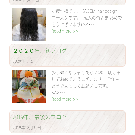
お疲れ様です。 KAGEMI hair design
コースケです。 成人の皆さま おめで
とうございます(^.^･･･
Read more >>
２０２０年、初ブログ
2020年1月5日
少し遅くなりましたが 2020年 明けま
しておめでとうございます。 今年も
どうぞよろしくお願いします。
KAGE･･･
Read more >>
2019年、最後のブログ
2019年12月31日