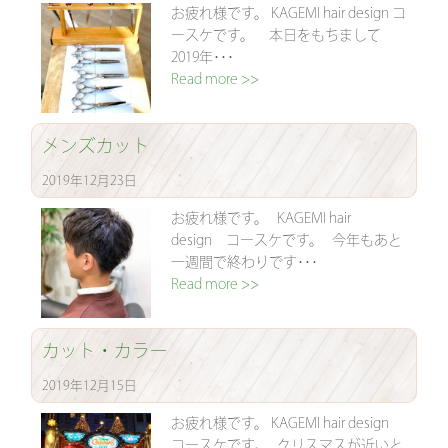
お疲れ様です。 KAGEMI hair design コ
ースケです。 本日をもちまして
2019年･･･
Read more >>
メンズカット
2019年12月23日
お疲れ様です。 KAGEMI hair
design コースケです。 今年もあと
一週間で終わりです･･･
Read more >>
カット・カラー
2019年12月15日
お疲れ様です。 KAGEMI hair design
コースケです。 クリスマスが近いと