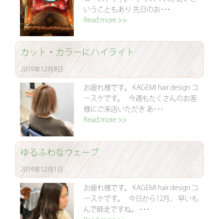
いうこともあり 先日のお･･･
Read more >>
カット・カラーにハイライト
2019年12月8日
お疲れ様です。 KAGEMI hair design コ
ースケです。 今週もたくさんのお客
様にご来店いただき あ･･･
Read more >>
ゆるふわなウェーブ
2019年12月1日
お疲れ様です。 KAGEMI hair design コ
ースケです。 今日から12月、 早いも
んで師走ですね。 ･･･