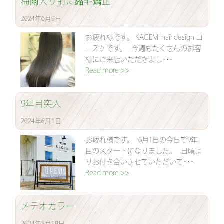
梅雨入り前に縮毛矯正
2024年6月9日
お疲れ様です。 KAGEMI hair design コ
ースケです。 今週もたくさんのお客
様にご来店いただきまし･･･
Read more >>
9年目突入
2024年6月1日
お疲れ様です。 6月1日の今日で9年
目のスタートになりました。 日頃よ
りお付き合いさせていただいて･･･
Read more >>
メテオカラー
2024年5月19日