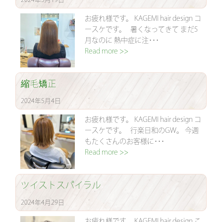
お疲れ様です。 KAGEMI hair design コ
ースケです。 暑くなってきて まだ5
月なのに 熱中症に注･･･
Read more >>
縮毛矯正
2024年5月4日
お疲れ様です。 KAGEMI hair design コ
ースケです。 行楽日和のGW。 今週
もたくさんのお客様に･･･
Read more >>
ツイストスパイラル
2024年4月29日
お疲れ様です。 KAGEMI hair design こ