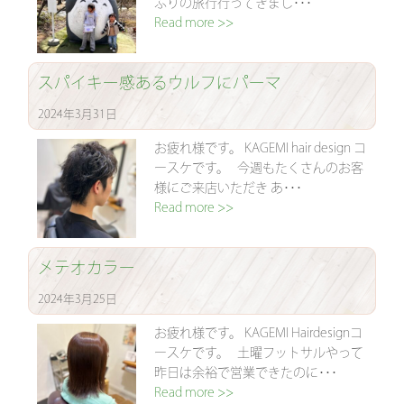
ぶりの旅行行ってきまし･･･
Read more >>
スパイキー感あるウルフにパーマ
2024年3月31日
お疲れ様です。 KAGEMI hair design コ
ースケです。 今週もたくさんのお客
様にご来店いただき あ･･･
Read more >>
メテオカラー
2024年3月25日
お疲れ様です。 KAGEMI Hairdesignコ
ースケです。 土曜フットサルやって
昨日は余裕で営業できたのに･･･
Read more >>