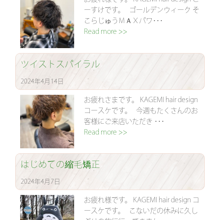
ーすけです。 ゴールデンウィーク そ
こらじゅうＭＡＸパワ･･･
Read more >>
ツイストスパイラル
2024年4月14日
お疲れさまです。 KAGEMI hair design
コースケです。 今週もたくさんのお
客様にご来店いただき ･･･
Read more >>
はじめての縮毛矯正
2024年4月7日
お疲れ様です。 KAGEMI hair design コ
ースケです。 こないだの休みに久し