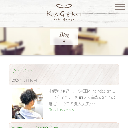
ツイスパ
2024年6月16日
お疲れ様です。 KAGEMI hair design コ
ースケです。 梅雨入り前なのにこの
暑さ、 今年の夏大丈夫･･･
Read more >>