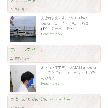
メンズカット
2018年3月9日
お疲れさまです。 KAGEMI hair
design コースケです。 雨降りっ
ぱなしの一日、 海･･･
Read more >>
アイロンでパーマ
2018年3月8日
お疲れさまです。 KAGEMI hair design
コースケです。 いつもカットのみ
のお客様 ･･･
Read more >>
見直しのための顔そりセミナー
2018年3月7日