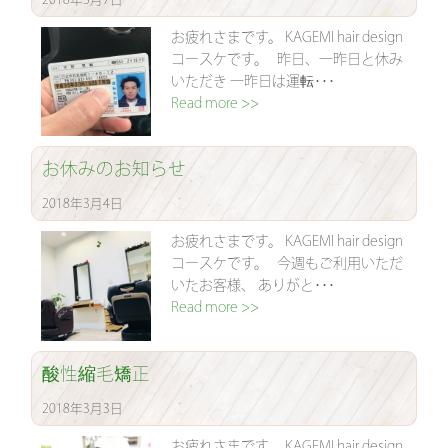
お疲れさまです。 KAGEMI hair design
コースケです。 昨日、一昨日と休み
いただき 一昨日は運転･･･
Read more >>
お休みのお知らせ
2018年3月4日
お疲れさまです。 KAGEMI hair design
コースケです。 今週もご利用いただ
いたお客様、 ありがと･･･
Read more >>
酸性縮毛矯正
2018年3月3日
お疲れさまです。 KAGEMI hair design