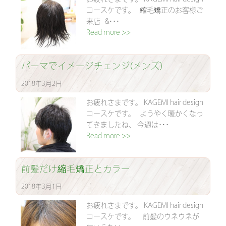
コースケです。 縮毛矯正のお客様ご
来店 &･･･
Read more >>
パーマでイメージチェンジ(メンズ)
2018年3月2日
お疲れさまです。 KAGEMI hair design
コースケです。 ようやく暖かくなっ
てきましたね、 今週は･･･
Read more >>
前髪だけ縮毛矯正とカラー
2018年3月1日
お疲れさまです。 KAGEMI hair design
コースケです。 前髪のウネウネが